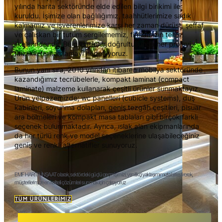
yılında harita sektöründe elde edilen bilgi birikimi ile
kuruldu. İşimize olan bağlılığımız, taahhütlerimize sadık
kalmamız ve işverenlerimize karşı her zaman dürüst, şeffaf
ve çalışkan bir tutum sergilememiz, firmamızın temel
ilkelerindendir. Bu prensipler doğrultusunda her projeyi
titizlikle tamamlamayı hedefliyoruz.
Bunun yanı sıra, 2010 yılından itibaren mobilya sektöründe
kazandığımız tecrübelerle, kompakt laminat (compact
laminate) malzeme kullanarak çeşitli ürünler sunmaktayız.
Ürün yelpazemizde; wc panelleri (cubicle systems), duş
kabinleri, soyunma dolapları, geniş tezgâh çeşitleri, pisuar
ara bölmeleri ve kompakt masa tablaları gibi birçok farklı
seçenek bulunmaktadır. Ayrıca, ıslak alan ekipmanlarında
da her türlü renk ve model seçeneklerine ulaşabileceğiniz
geniş ve renkli alternatifler sunuyoruz.
EMF HARİTA İNŞAAT olarak, sektördeki güçlü geçmişimizi, yenilikçi yaklaşımımızla birleştirerek,
müşterilerimize en kaliteli çözümleri sunmak için çalışıyoruz
TÜM ÜRÜNLERIMIZ