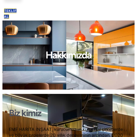
TEKLIF
AL
Hakkımızda
Biz kimiz
EMF HARİTA İNŞAAT, kurucumuzun kurumsal şirketlerde
ve büyük projelerde 20 yıllık deneyiminin ardından, 2020