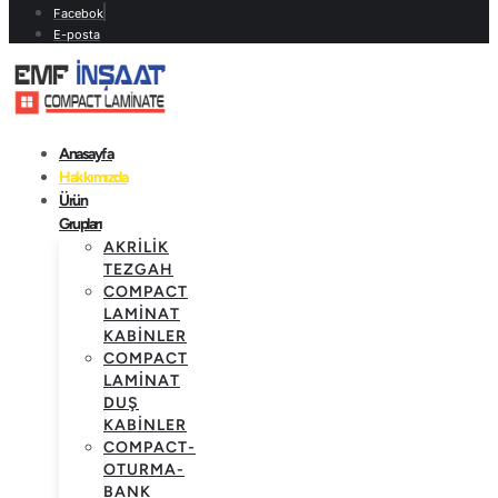
Facebok
E-posta
Anasayfa
Hakkımızda
Ürün
Grupları
AKRILIK
TEZGAH
COMPACT
LAMINAT
KABINLER
COMPACT
LAMINAT
DUŞ
KABINLER
COMPACT-
OTURMA-
BANK