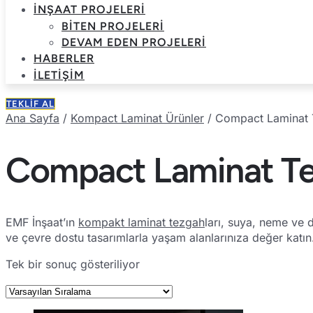
İNŞAAT PROJELERI
BITEN PROJELERI
DEVAM EDEN PROJELERI
HABERLER
İLETIŞIM
TEKLIF AL
Ana Sayfa
/
Kompact Laminat Ürünler
/ Compact Laminat
Compact Laminat T
EMF İnşaat’ın
kompakt laminat tezgah
ları, suya, neme ve 
ve çevre dostu tasarımlarla yaşam alanlarınıza değer katın
Tek bir sonuç gösteriliyor