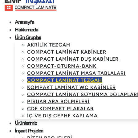
Anasayfa
Hakkımızda
Ürün Grupları
AKRILIK TEZGAH
COMPACT LAMINAT KABINLER
COMPACT LAMINAT DUŞ KABINLER
COMPACT-OTURMA-BANK
COMPACT LAMINAT MASA TABLALARI
COMPACT LAMINAT TEZGAH
KOMPAKT LAMINAT WC KABINLER
COMPACT LAMINAT SOYUNMA DOLAPLAR
PISUAR ARA BÖLMELERI
CDF KOMPAKT PLAKALAR
İÇ VE DIŞ CEPHE KAPLAMA
Ürünlerimiz
İnşaat Projeleri