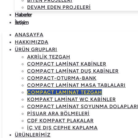
BITEN PROJELERI
DEVAM EDEN PROJELERI
Haberler
İletişim
ANASAYFA
HAKKIMIZDA
ÜRÜN GRUPLARI
AKRILIK TEZGAH
COMPACT LAMINAT KABINLER
COMPACT LAMINAT DUŞ KABINLER
COMPACT-OTURMA-BANK
COMPACT LAMINAT MASA TABLALARI
COMPACT LAMINAT TEZGAH
KOMPAKT LAMINAT WC KABINLER
COMPACT LAMINAT SOYUNMA DOLAPLAR
PISUAR ARA BÖLMELERI
CDF KOMPAKT PLAKALAR
İÇ VE DIŞ CEPHE KAPLAMA
ÜRÜNLERIMIZ