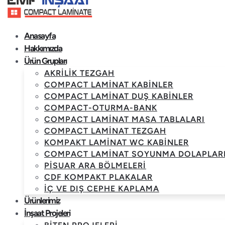
Anasayfa
Hakkımızda
Ürün Grupları
AKRILIK TEZGAH
COMPACT LAMINAT KABINLER
COMPACT LAMINAT DUŞ KABINLER
COMPACT-OTURMA-BANK
COMPACT LAMINAT MASA TABLALARI
COMPACT LAMINAT TEZGAH
KOMPAKT LAMINAT WC KABINLER
COMPACT LAMINAT SOYUNMA DOLAPLAR
PISUAR ARA BÖLMELERI
CDF KOMPAKT PLAKALAR
İÇ VE DIŞ CEPHE KAPLAMA
Ürünlerimiz
İnşaat Projeleri