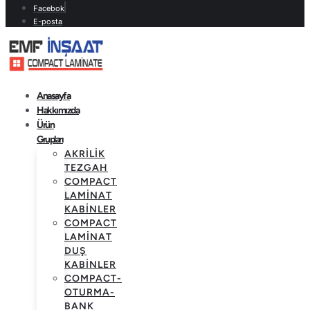
Facebok
E-posta
Anasayfa
Hakkımızda
Ürün
Grupları
AKRILIK
TEZGAH
COMPACT
LAMINAT
KABINLER
COMPACT
LAMINAT
DUŞ
KABINLER
COMPACT-
OTURMA-
BANK