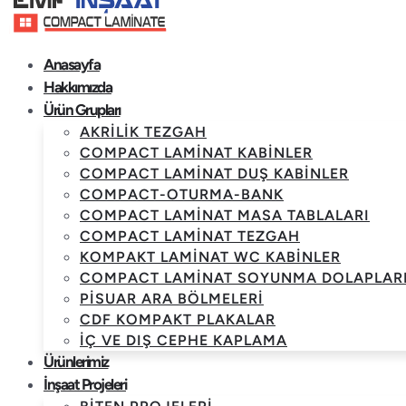
Anasayfa
Hakkımızda
Ürün Grupları
AKRILIK TEZGAH
COMPACT LAMINAT KABINLER
COMPACT LAMINAT DUŞ KABINLER
COMPACT-OTURMA-BANK
COMPACT LAMINAT MASA TABLALARI
COMPACT LAMINAT TEZGAH
KOMPAKT LAMINAT WC KABINLER
COMPACT LAMINAT SOYUNMA DOLAPLAR
PISUAR ARA BÖLMELERI
CDF KOMPAKT PLAKALAR
İÇ VE DIŞ CEPHE KAPLAMA
Ürünlerimiz
İnşaat Projeleri