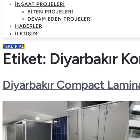
İNŞAAT PROJELERI
BITEN PROJELERI
DEVAM EDEN PROJELERI
HABERLER
İLETIŞIM
TEKLIF AL
Etiket:
Diyarbakır Ko
Diyarbakır Compact Lamina