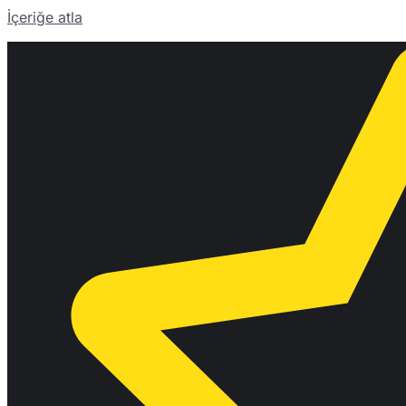
İçeriğe atla