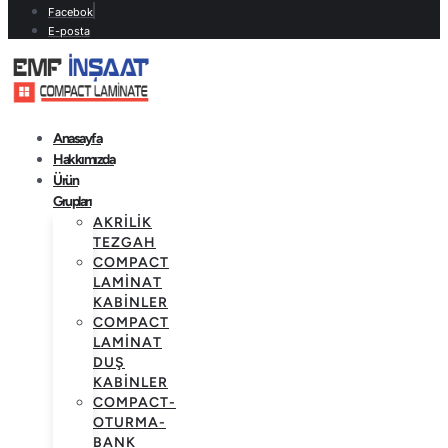
Facebok
E-posta
Anasayfa
Hakkımızda
Ürün
Grupları
AKRILIK
TEZGAH
COMPACT
LAMINAT
KABINLER
COMPACT
LAMINAT
DUŞ
KABINLER
COMPACT-
OTURMA-
BANK