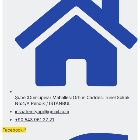
Şube :Dumlupınar Mahallesi Orhun Caddesi Tünel Sokak
No:4/A Pendik / İSTANBUL
insaatemfyapi@gmail.com
+90 543 961 27 21
Facebook-f