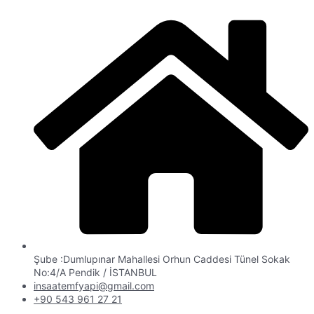
Şube :Dumlupınar Mahallesi Orhun Caddesi Tünel Sokak
No:4/A Pendik / İSTANBUL
insaatemfyapi@gmail.com
+90 543 961 27 21