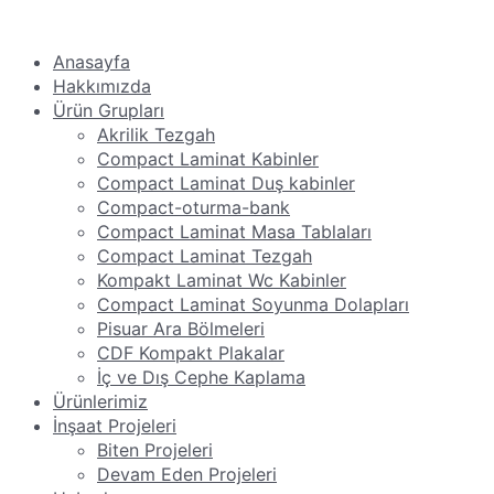
Anasayfa
Hakkımızda
Ürün Grupları
Akrilik Tezgah
Compact Laminat Kabinler
Compact Laminat Duş kabinler
Compact-oturma-bank
Compact Laminat Masa Tablaları
Compact Laminat Tezgah
Kompakt Laminat Wc Kabinler
Compact Laminat Soyunma Dolapları
Pisuar Ara Bölmeleri
CDF Kompakt Plakalar
İç ve Dış Cephe Kaplama
Ürünlerimiz
İnşaat Projeleri
Biten Projeleri
Devam Eden Projeleri