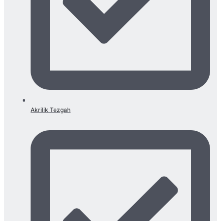
Akrilik Tezgah