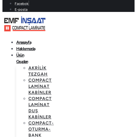
Facebok
E-posta
Anasayfa
Hakkımızda
Ürün
Grupları
AKRILIK
TEZGAH
COMPACT
LAMINAT
KABINLER
COMPACT
LAMINAT
DUŞ
KABINLER
COMPACT-
OTURMA-
BANK