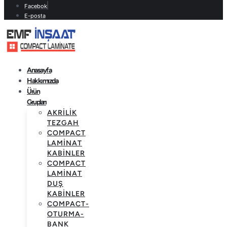
Facebok
E-posta
Anasayfa
Hakkımızda
Ürün
Grupları
AKRILIK
TEZGAH
COMPACT
LAMINAT
KABINLER
COMPACT
LAMINAT
DUŞ
KABINLER
COMPACT-
OTURMA-
BANK