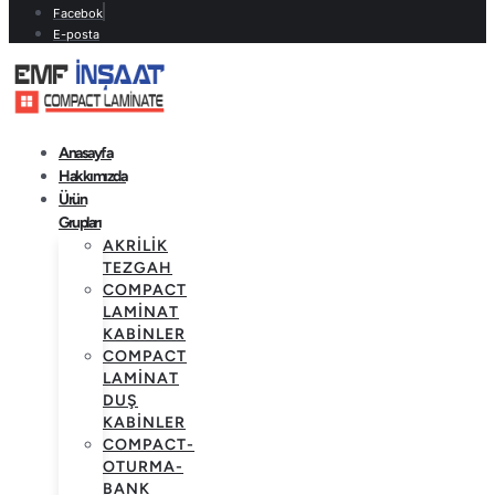
Facebok
E-posta
Anasayfa
Hakkımızda
Ürün
Grupları
AKRILIK
TEZGAH
COMPACT
LAMINAT
KABINLER
COMPACT
LAMINAT
DUŞ
KABINLER
COMPACT-
OTURMA-
BANK