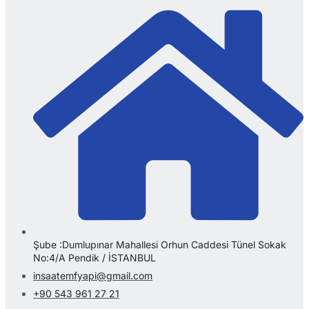
Şube :Dumlupınar Mahallesi Orhun Caddesi Tünel Sokak
No:4/A Pendik / İSTANBUL
insaatemfyapi@gmail.com
+90 543 961 27 21