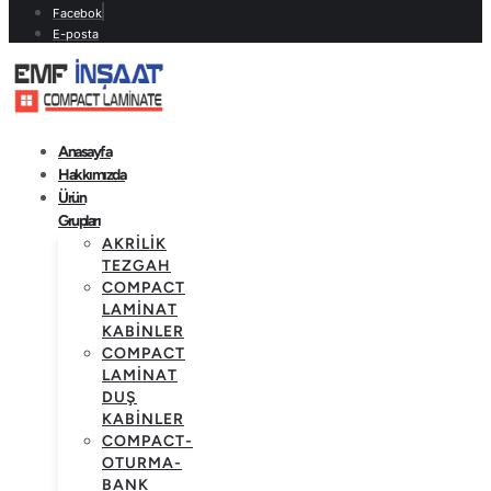
Facebok
E-posta
Anasayfa
Hakkımızda
Ürün
Grupları
AKRILIK
TEZGAH
COMPACT
LAMINAT
KABINLER
COMPACT
LAMINAT
DUŞ
KABINLER
COMPACT-
OTURMA-
BANK