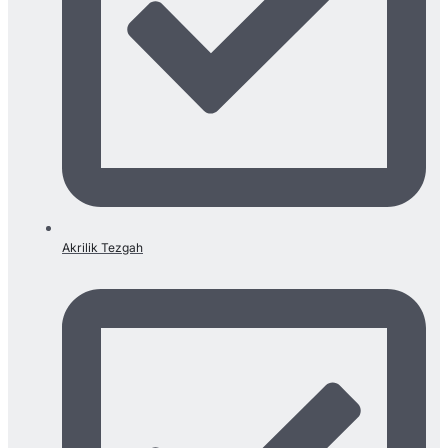
Akrilik Tezgah