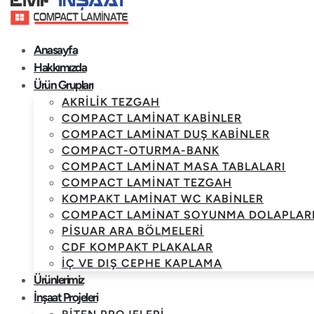
Anasayfa
Hakkımızda
Ürün Grupları
AKRILIK TEZGAH
COMPACT LAMINAT KABINLER
COMPACT LAMINAT DUŞ KABINLER
COMPACT-OTURMA-BANK
COMPACT LAMINAT MASA TABLALARI
COMPACT LAMINAT TEZGAH
KOMPAKT LAMINAT WC KABINLER
COMPACT LAMINAT SOYUNMA DOLAPLAR
PISUAR ARA BÖLMELERI
CDF KOMPAKT PLAKALAR
İÇ VE DIŞ CEPHE KAPLAMA
Ürünlerimiz
İnşaat Projeleri