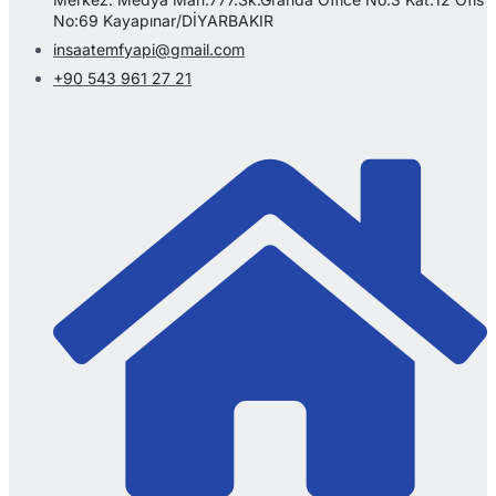
No:69 Kayapınar/DİYARBAKIR
insaatemfyapi@gmail.com
+90 543 961 27 21