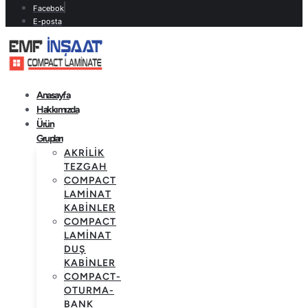
Facebok
E-posta
Anasayfa
Hakkımızda
Ürün
Grupları
AKRILIK
TEZGAH
COMPACT
LAMINAT
KABINLER
COMPACT
LAMINAT
DUŞ
KABINLER
COMPACT-
OTURMA-
BANK