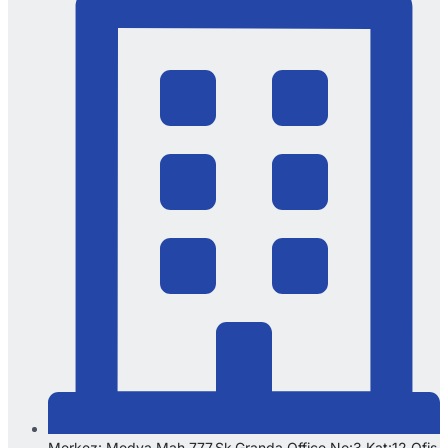
Merkez: Medya Mah.777.Sk.Granda Office No:3 Kat:12 Ofis