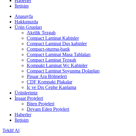
Haberler
İletişim
Anasayfa
Hakkımızda
Ürün Grupları
Akrilik Tezgah
Compact Laminat Kabinler
Compact Laminat Duş kabinler
Compact-oturma-bank
Compact Laminat Masa Tablaları
Compact Laminat Tezgah
Kompakt Laminat Wc Kabinler
Compact Laminat Soyunma Dolapları
Pisuar Ara Bölmeleri
CDF Kompakt Plakalar
İç ve Dış Cephe Kaplama
Ürünlerimiz
İnşaat Projeleri
Biten Projeleri
Devam Eden Projeleri
Haberler
İletişim
Teklif Al