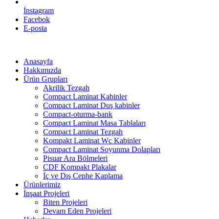
İnstagram
Facebok
E-posta
Anasayfa
Hakkımızda
Ürün Grupları
Akrilik Tezgah
Compact Laminat Kabinler
Compact Laminat Duş kabinler
Compact-oturma-bank
Compact Laminat Masa Tablaları
Compact Laminat Tezgah
Kompakt Laminat Wc Kabinler
Compact Laminat Soyunma Dolapları
Pisuar Ara Bölmeleri
CDF Kompakt Plakalar
İç ve Dış Cephe Kaplama
Ürünlerimiz
İnşaat Projeleri
Biten Projeleri
Devam Eden Projeleri