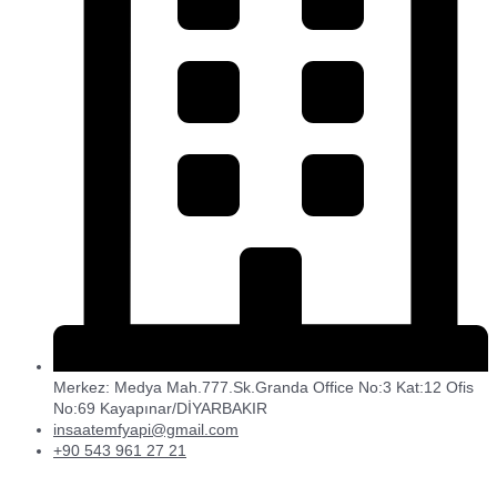
Merkez: Medya Mah.777.Sk.Granda Office No:3 Kat:12 Ofis
No:69 Kayapınar/DİYARBAKIR
insaatemfyapi@gmail.com
+90 543 961 27 21