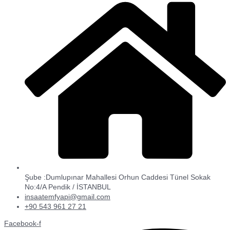
Şube :Dumlupınar Mahallesi Orhun Caddesi Tünel Sokak
No:4/A Pendik / İSTANBUL
insaatemfyapi@gmail.com
+90 543 961 27 21
Facebook-f