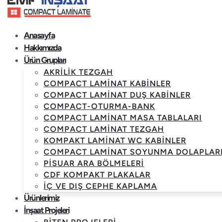
Anasayfa
Hakkımızda
Ürün Grupları
AKRILIK TEZGAH
COMPACT LAMINAT KABINLER
COMPACT LAMINAT DUŞ KABINLER
COMPACT-OTURMA-BANK
COMPACT LAMINAT MASA TABLALARI
COMPACT LAMINAT TEZGAH
KOMPAKT LAMINAT WC KABINLER
COMPACT LAMINAT SOYUNMA DOLAPLAR
PISUAR ARA BÖLMELERI
CDF KOMPAKT PLAKALAR
İÇ VE DIŞ CEPHE KAPLAMA
Ürünlerimiz
İnşaat Projeleri