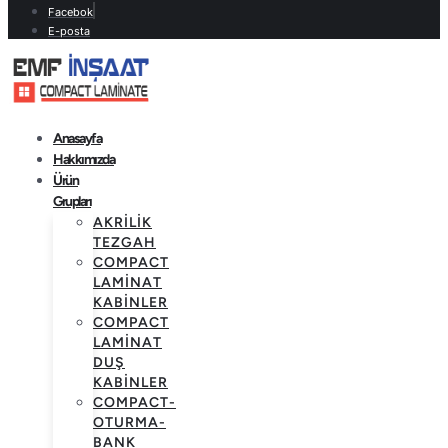
Facebok
E-posta
Anasayfa
Hakkımızda
Ürün
Grupları
AKRILIK
TEZGAH
COMPACT
LAMINAT
KABINLER
COMPACT
LAMINAT
DUŞ
KABINLER
COMPACT-
OTURMA-
BANK