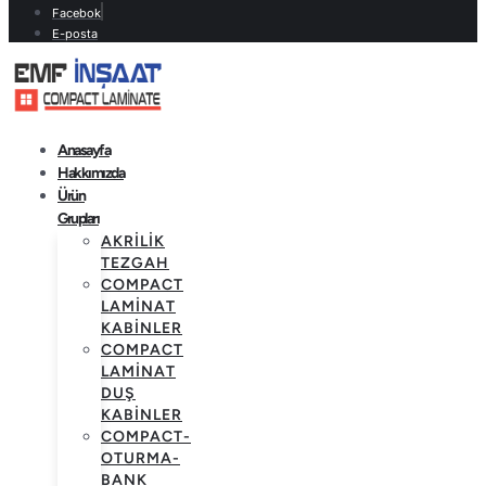
Facebok
E-posta
Anasayfa
Hakkımızda
Ürün
Grupları
AKRILIK
TEZGAH
COMPACT
LAMINAT
KABINLER
COMPACT
LAMINAT
DUŞ
KABINLER
COMPACT-
OTURMA-
BANK