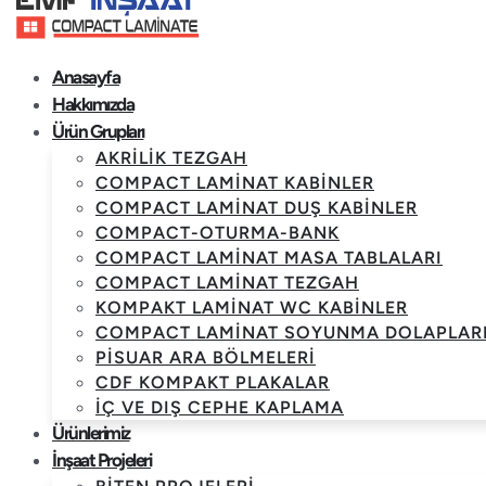
Anasayfa
Hakkımızda
Ürün Grupları
AKRILIK TEZGAH
COMPACT LAMINAT KABINLER
COMPACT LAMINAT DUŞ KABINLER
COMPACT-OTURMA-BANK
COMPACT LAMINAT MASA TABLALARI
COMPACT LAMINAT TEZGAH
KOMPAKT LAMINAT WC KABINLER
COMPACT LAMINAT SOYUNMA DOLAPLAR
PISUAR ARA BÖLMELERI
CDF KOMPAKT PLAKALAR
İÇ VE DIŞ CEPHE KAPLAMA
Ürünlerimiz
İnşaat Projeleri