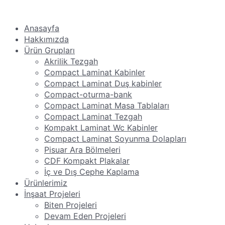
Anasayfa
Hakkımızda
Ürün Grupları
Akrilik Tezgah
Compact Laminat Kabinler
Compact Laminat Duş kabinler
Compact-oturma-bank
Compact Laminat Masa Tablaları
Compact Laminat Tezgah
Kompakt Laminat Wc Kabinler
Compact Laminat Soyunma Dolapları
Pisuar Ara Bölmeleri
CDF Kompakt Plakalar
İç ve Dış Cephe Kaplama
Ürünlerimiz
İnşaat Projeleri
Biten Projeleri
Devam Eden Projeleri